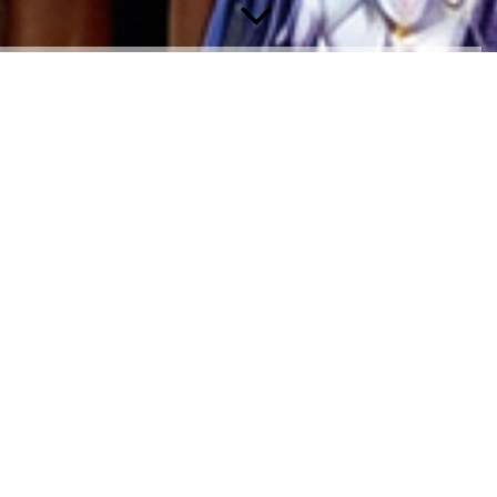
Dat Hätz vun der Welt
jo dat is Köll
Das Herz von der Welt ja das ist Köl
Bitte helfen Sie uns durch Ihre Spende, da
verbessern. Sie leisten einen Beitrag der Hi
jegliche Abzüge zu 100 % für konkrete soziale 
Nachdem ich das Herz der Menschen in Köln
dass es keine weiteren Worte braucht. Ich gla