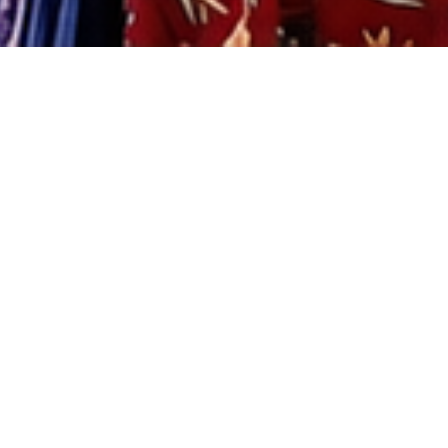
e
n
s Leben zahlreicher Kinder maßgeblich zu
lfe zur Selbsthilfe. Ihre Spende wird ohne
Projekte verwendet.
 und Umgebung kenne und liebe, weiß ich
ube, es gibt in Deutschland nur eine Region,